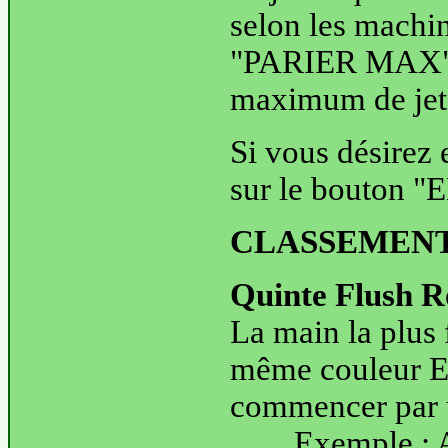
selon les machi
"PARIER MAX" p
maximum de jet
Si vous désirez 
sur le bouton 
CLASSEMENT
Quinte Flush
La main la plus 
même couleur ET
commencer par 
Exemple : A(co