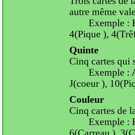
Trois cartes de 
autre même vale
Exemple : K(Tr
4(Pique ), 4(Trêf
Quinte
Cinq cartes qui 
Exemple : A(Tr
J(coeur ), 10(Pi
Couleur
Cinq cartes de 
Exemple : K(Ca
6(Carreau ), 3(C