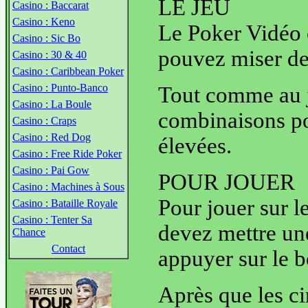
LE JEU
Casino : Baccarat
Casino : Keno
Le Poker Vidéo 
Casino : Sic Bo
pouvez miser de
Casino : 30 & 40
Casino : Caribbean Poker
Casino : Punto-Banco
Tout comme au j
Casino : La Boule
combinaisons p
Casino : Craps
Casino : Red Dog
élevées.
Casino : Free Ride Poker
Casino : Pai Gow
POUR JOUER
Casino : Machines à Sous
Pour jouer sur 
Casino : Bataille Royale
Casino : Tenter Sa
devez mettre une
Chance
Contact
appuyer sur le b
Après que les ci