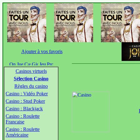
Ajouter à vos favoris
Casinos virtuels
Sélection Casino
Règles du casino
Casino : Vidéo Poker
Casino : Stud Poker
Casino : Blackjack
Casino : Roulette
Francaise
Casino : Roulette
Américaine