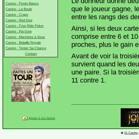
Le donneur donne deux 
Casino : Punto-Banco
que le joueur gagne, le
Casino : La Boule
Casino : Craps
entre les rangs des de
Casino : Red Dog
Casino : Free Ride Poker
Ainsi, si les deux cart
Casino : Pai Gow
comprise entre 6 et 10.
Casino : Machines à Sous
Casino : Bataille Royale
proches, plus le gain e
Casino : Tenter Sa Chance
Contact
Avant de voir la troisi
survient quand les deux
une paire. Si la troisi
11 contre 1.
Ajouter à vos favoris
�
01 Casino