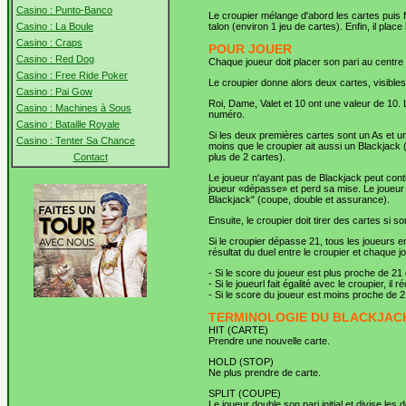
Casino : Punto-Banco
Le croupier mélange d'abord les cartes puis f
Casino : La Boule
talon (environ 1 jeu de cartes). Enfin, il plac
Casino : Craps
POUR JOUER
Casino : Red Dog
Chaque joueur doit placer son pari au centre 
Casino : Free Ride Poker
Le croupier donne alors deux cartes, visibles
Casino : Pai Gow
Roi, Dame, Valet et 10 ont une valeur de 10.
Casino : Machines à Sous
numéro.
Casino : Bataille Royale
Si les deux premières cartes sont un As et une
Casino : Tenter Sa Chance
moins que le croupier ait aussi un Blackjack (
Contact
plus de 2 cartes).
Le joueur n'ayant pas de Blackjack peut conti
joueur «dépasse» et perd sa mise. Le joueur a
Blackjack" (coupe, double et assurance).
Ensuite, le croupier doit tirer des cartes si son
Si le croupier dépasse 21, tous les joueurs e
résultat du duel entre le croupier et chaque j
- Si le score du joueur est plus proche de 21 
- Si le joueurl fait égalité avec le croupier, il
- Si le score du joueur est moins proche de 21
TERMINOLOGIE DU BLACKJAC
HIT (CARTE)
Prendre une nouvelle carte.
HOLD (STOP)
Ne plus prendre de carte.
SPLIT (COUPE)
Le joueur double son pari initial et divise l