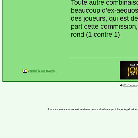
Toute autre combinaison
beaucoup d’ex-aequos,
des joueurs, qui est 
part cette commission,
rond (1 contre 1)
Ajouter à vos favoris
�
01 Casino
L’accès aux casinos est restreint aux individus ayant l’age légal, et éta