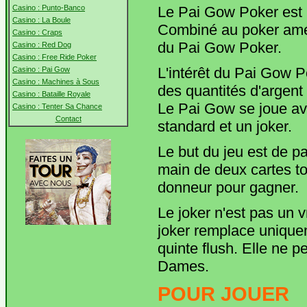
Casino : Punto-Banco
Le Pai Gow Poker est u
Casino : La Boule
Combiné au poker amér
Casino : Craps
du Pai Gow Poker.
Casino : Red Dog
Casino : Free Ride Poker
L'intérêt du Pai Gow P
Casino : Pai Gow
Casino : Machines à Sous
des quantités d'argent 
Casino : Bataille Royale
Le Pai Gow se joue av
Casino : Tenter Sa Chance
Contact
standard et un joker.
Le but du jeu est de p
main de deux cartes t
donneur pour gagner.
Le joker n'est pas un v
joker remplace uniquem
quinte flush. Elle ne p
Dames.
POUR JOUER