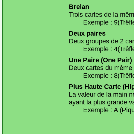
Brelan
Trois cartes de la mêm
Exemple : 9(Trêfle ), 
Deux paires
Deux groupes de 2 car
Exemple : 4(Trêfle ), 
Une Paire (One Pair)
Deux cartes du même 
Exemple : 8(Trêfle ), 
Plus Haute Carte (Hi
La valeur de la main n
ayant la plus grande va
Exemple : A (Pique ), 