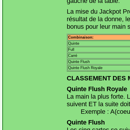
gauche de la table.
La mise du Jackpot Pro
résultat de la donne, 
bonus pour leur main s
Combinaison:
Quinte
Full
Carré
Quinte Flush
Quinte Flush Royale
CLASSEMENT DES 
Quinte Flush Royal
La main la plus forte.
suivent ET la suite do
Exemple : A(coeur ), 
Quinte Flush
Les cinq cartes se sui