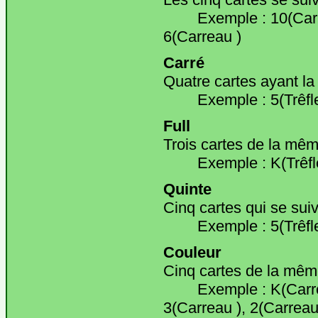
Exemple : 10(Carreau
6(Carreau )
Carré
Quatre cartes ayant l
Exemple : 5(Trêfle ),
Full
Trois cartes de la mêm
Exemple : K(Trêfle ),
Quinte
Cinq cartes qui se suiv
Exemple : 5(Trêfle ), 
Couleur
Cinq cartes de la mêm
Exemple : K(Carreau 
3(Carreau ), 2(Carreau