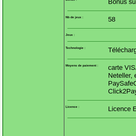
Bonus sur
Nb de jeux :
58
Jeux :
Technologie :
Téléchar
Moyens de paiement :
carte VI
Neteller
PaySafeCa
Click2Pay
Licence :
Licence 