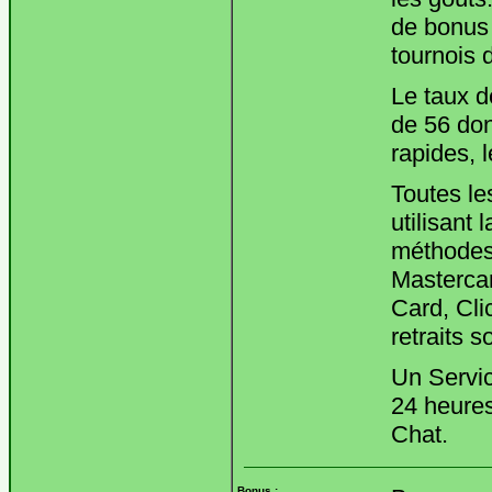
de bonus 
tournois 
Le taux d
de 56 don
rapides, 
Toutes le
utilisant
méthodes 
Masterca
Card, Cli
retraits s
Un Servic
24 heures
Chat.
Bonus :