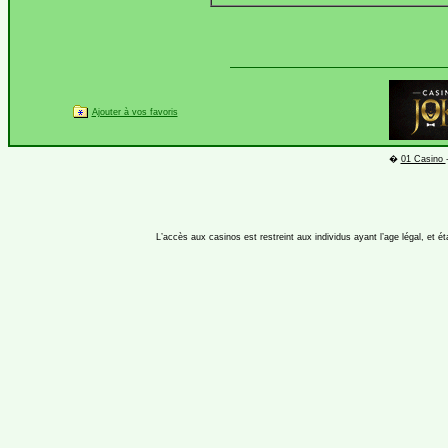
Ajouter à vos favoris
�
01 Casino
L’accès aux casinos est restreint aux individus ayant l’age légal, et éta